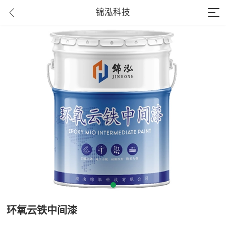
锦泓科技
环氧云铁中间漆