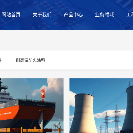
网站首页
关于我们
产品中心
业务领域
工
料
耐高温防火涂料