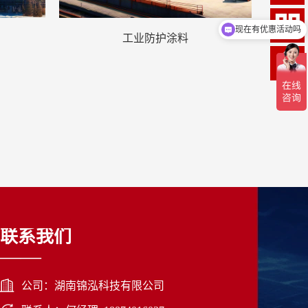
现在有优惠活动吗
工业防护涂料
联系我们
——
公司：湖南锦泓科技有限公司